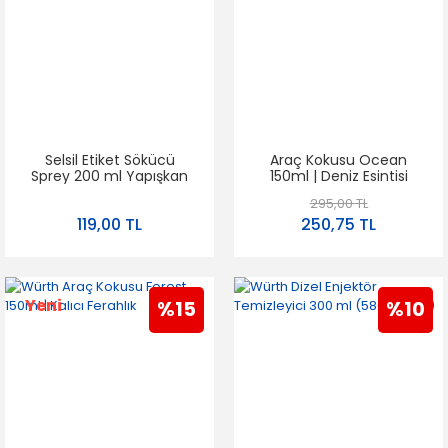
Selsil Etiket Sökücü
Araç Kokusu Ocean
Sprey 200 ml Yapışkan
150ml | Deniz Esintisi
ve Bant Temizleyici
295,00 TL
119,00 TL
250,75 TL
Yeni
%15
%10