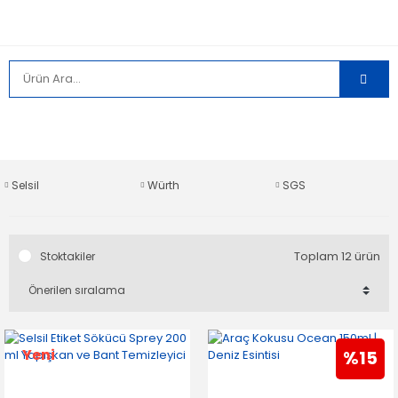
Selsil
Würth
SGS
Toplam 12 ürün
Stoktakiler
Yeni
%15