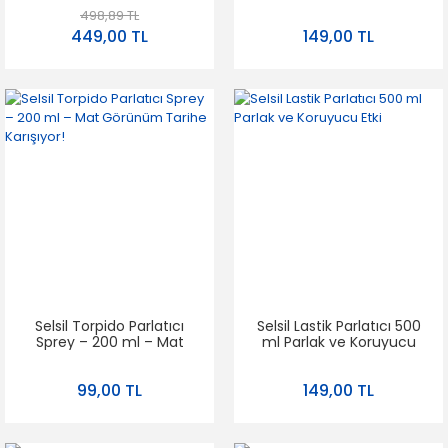
ml (0893033)
ML – Hızlı Kuruyan, Kalıntı
498,89 TL
Bırakmayan Fren
449,00 TL
149,00 TL
Sistemi Temizleyici
Selsil Torpido Parlatıcı
Selsil Lastik Parlatıcı 500
Sprey – 200 ml – Mat
ml Parlak ve Koruyucu
Görünüm Tarihe
Etki
Karışıyor!
99,00 TL
149,00 TL