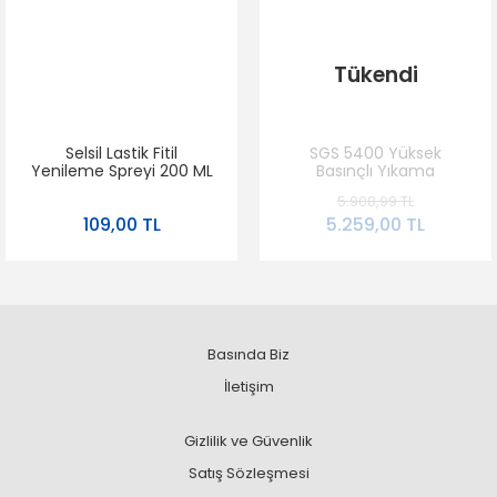
Tükendi
Selsil Lastik Fitil
SGS 5400 Yüksek
Yenileme Spreyi 200 ML
Basınçlı Yıkama
– Kapı Fitili ve Conta
Makinası 1800W 150 Bar
5.908,99 TL
Koruyucu, Kırılma ve
109,00 TL
5.259,00 TL
Kurumayı Önler
Basında Biz
İletişim
Gizlilik ve Güvenlik
Satış Sözleşmesi