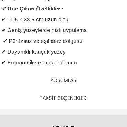
✅
Öne Çıkan Özellikler :
✔
11,5
×
38,5 cm uzun
ö
l
çü
✔
Geni
ş
y
ü
zeylerde h
ı
zl
ı
uygulama
✔
P
ü
r
ü
zs
ü
z ve e
ş
it derz dolgusu
✔
Dayan
ı
kl
ı
kau
ç
uk y
ü
zey
✔
Ergonomik ve rahat kullan
ı
m
YORUMLAR
TAKSİT SEÇENEKLERİ