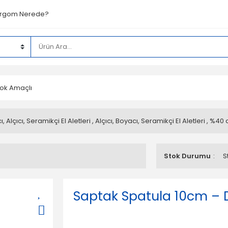
rgom Nerede?
Çok Amaçlı
, Alçıcı, Seramikçi El Aletleri
,
Alçıcı, Boyacı, Seramikçi El Aletleri
,
%40 a
Stok Durumu
S
Saptak Spatula 10cm – D