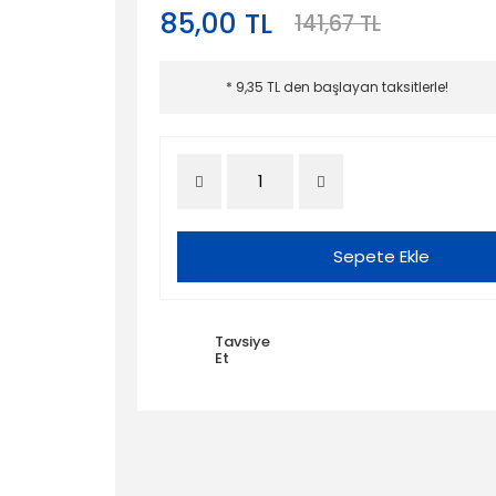
85,00 TL
141,67 TL
* 9,35 TL den başlayan taksitlerle!
Sepete Ekle
Tavsiye
Et