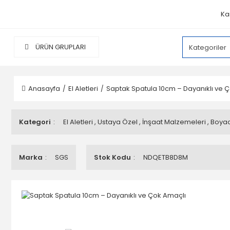
Ka
ÜRÜN GRUPLARI
Anasayfa
El Aletleri
Saptak Spatula 10cm – Dayanıklı ve 
Kategori
El Aletleri
,
Ustaya Özel
,
İnşaat Malzemeleri
,
Boyacı
Marka
SGS
Stok Kodu
NDQETB8D8M